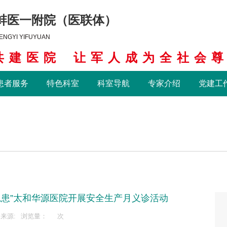
蚌医一附院（医联体）
ENGYI YIFUYUAN
共建医院
让军人成为全社会
患者服务
特色科室
科室导航
专家介绍
党建工
隐患”太和华源医院开展安全生产月义诊活动
来源:
浏览量：
次