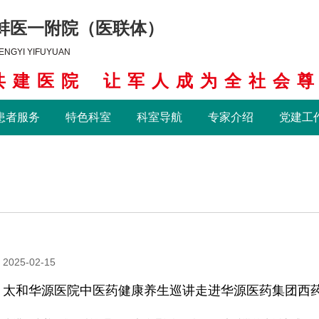
蚌医一附院（医联体）
ENGYI YIFUYUAN
共建医院
让军人成为全社会
患者服务
特色科室
科室导航
专家介绍
党建工
2025-02-15
太和华源医院中医药健康养生巡讲走进华源医药集团西