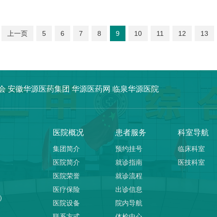
上一页
5
6
7
8
9
10
11
12
13
会
安徽华源医药集团
华源医药网
临泉华源医院
医院概况
患者服务
科室导航
集团简介
预约挂号
临床科室
医院简介
就诊指南
医技科室
医院荣誉
就诊流程
医疗保险
出诊信息
）
医院设备
院内导航
联系方式
体检中心