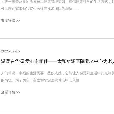
为进一步普及集团所属员工健康管理知识，提倡健康科学的生活方式，1
长助理刘辉带领我院中医适宜技术团队为华源......
查看详情 >>
2025-02-15
温暖在华源 爱心永相伴——太和华源医院养老中心为老
人们常说，幸福的生活需要一些仪式感，它能让人感受到生活中的点滴
的情愫。为了切实丰富太和华源医院养老中心入住......
查看详情 >>